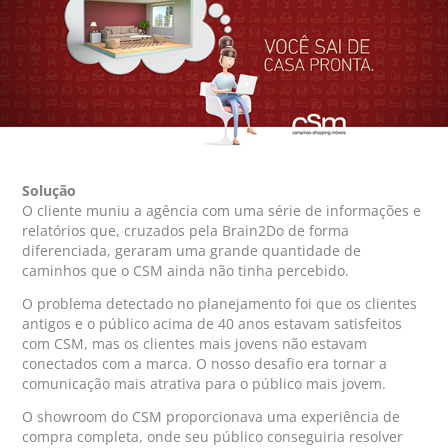
Solução
O cliente muniu a agência com uma série de informações e
relatórios que, cruzados pela Brain2Do de forma
diferenciada, geraram uma grande quantidade de
caminhos que o CSM ainda não tinha percebido.
O problema detectado no planejamento foi que os clientes
antigos e o público acima de 40 anos estavam satisfeitos
com CSM, mas os clientes mais jovens não estavam
conectados com a marca. O nosso desafio era tornar a
comunicação mais atrativa para o público mais jovem.
O showroom do CSM proporcionava uma experiência de
compra completa, onde seu público conseguiria resolver