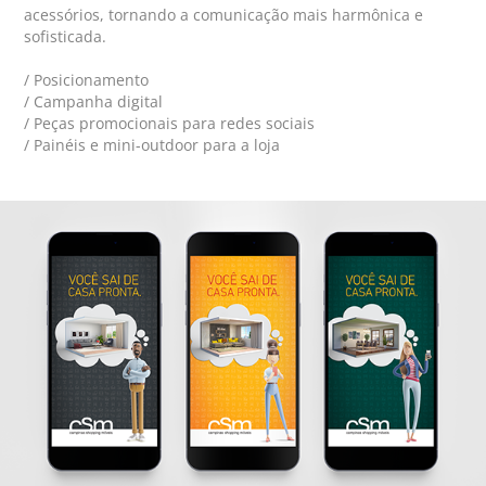
acessórios, tornando a comunicação mais harmônica e
sofisticada.
/ Posicionamento
/ Campanha digital
/ Peças promocionais para redes sociais
/ Painéis e mini-outdoor para a loja